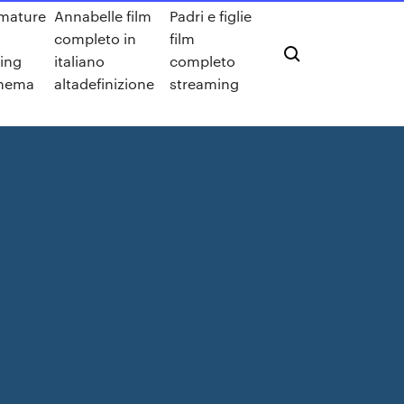
mature
Annabelle film
Padri e figlie
completo in
film
ing
italiano
completo
inema
altadefinizione
streaming