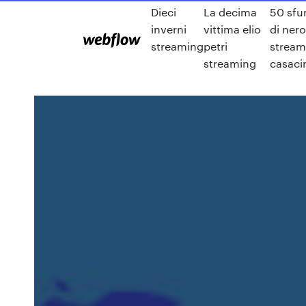
Dieci
La decima
50 sfu
inverni
vittima elio
di nero
streaming
petri
stream
streaming
casac